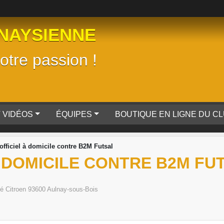
NAYSIENNE
tre passion !
 VIDÉOS
ÉQUIPES
BOUTIQUE EN LIGNE DU C
officiel à domicile contre B2M Futsal
 DOMICILE CONTRE B2M FU
é Citroen
93600
Aulnay-sous-Bois