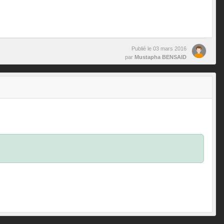
Publié le
03 mars 2016
par
Mustapha BENSAID